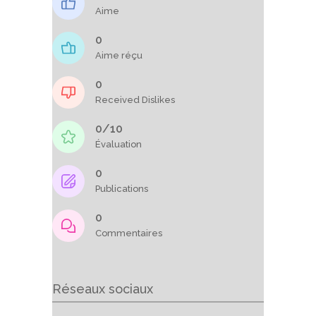
Aime
0
Aime réçu
0
Received Dislikes
0/10
Évaluation
0
Publications
0
Commentaires
Réseaux sociaux