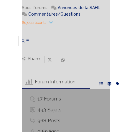
Sous-forums:
Annonces de la SAHL
Commentaires/Questions
Sujets récents
Share:
Forum Information
17
Forums
493
Sujets
968
Posts
0
En ligne