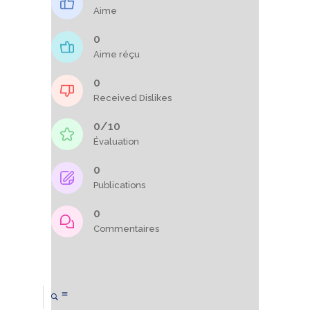
Aime
0
Aime réçu
0
Received Dislikes
0/10
Évaluation
0
Publications
0
Commentaires