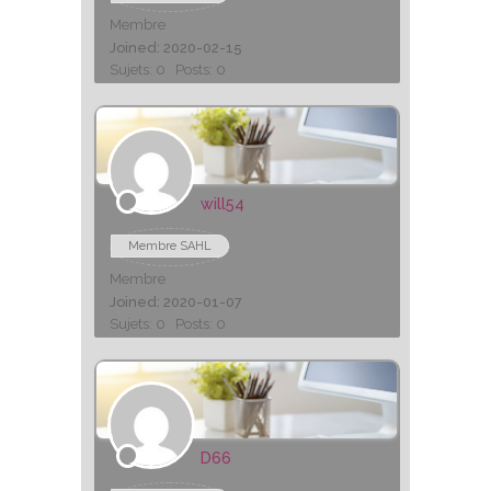
Membre
Joined: 2020-02-15
Sujets: 0
Posts: 0
will54
Membre SAHL
Membre
Joined: 2020-01-07
Sujets: 0
Posts: 0
D66