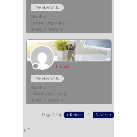
Membre SAHL
Membre
Joined: 2023-05-14
Sujets: 0
Posts: 0
Leavrt
Membre SAHL
Membre
Joined: 2024-04-13
Sujets: 0
Posts: 0
Page 3 / 4
Retour
Suivant