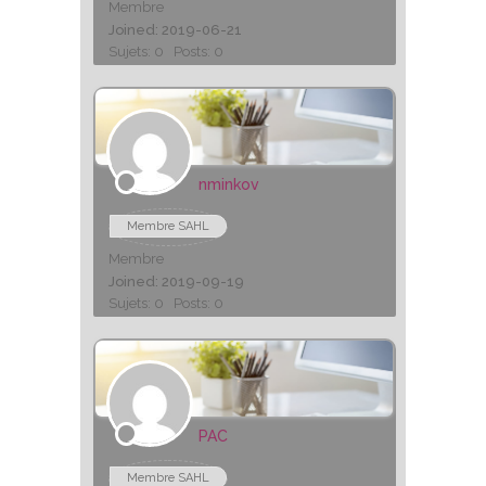
Membre
Joined: 2019-06-21
Sujets: 0
Posts: 0
nminkov
Membre SAHL
Membre
Joined: 2019-09-19
Sujets: 0
Posts: 0
PAC
Membre SAHL