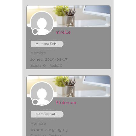
mireille
Membre SAHL
Membre
Joined: 2019-04-17
Sujets: 0
Posts: 0
Ptolemee
Membre SAHL
Membre
Joined: 2019-05-03
Sujets: 0
Posts: 0