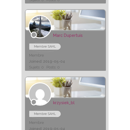
Marc Dupertuis
Membre SAHL
Membre
Joined: 2019-05-04
Sujets: 0
Posts: 0
krzysiek_bl
Membre SAHL
Membre
Joined: 2019-05-04