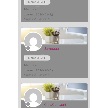
Membre SAHL
Membre
Joined: 2020-01-23
Sujets: 0
Posts: 0
Jambaaa
Membre SAHL
Membre
Joined: 2020-10-05
Sujets: 0
Posts: 0
ChrisCentauri