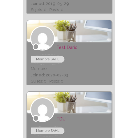
Joined: 2019-05-29
Sujets: 0
Posts: 0
Test Dario
Membre SAHL
Membre
Joined: 2020-02-03
Sujets: 0
Posts: 0
TDU
Membre SAHL