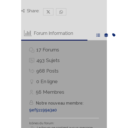
Share:
Forum Information
17
Forums
493
Sujets
968
Posts
0
En ligne
56
Membres
Notre nouveau membre:
9ef51199a3a0
Icônes du forum:
Le forum ne contient aucun message